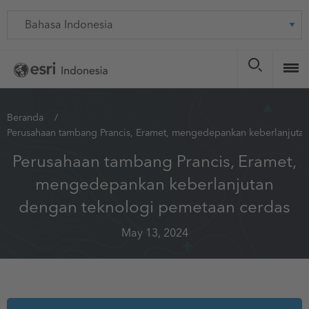
Skip
Language
to
main
content
You
Beranda
Perusahaan tambang Prancis, Eramet, mengedepankan keberlanjuta
are
here
Perusahaan tambang Prancis, Eramet,
mengedepankan keberlanjutan
dengan teknologi pemetaan cerdas
May 13, 2024