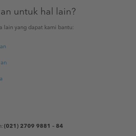
an untuk hal lain?
a lain yang dapat kami bantu:
gan
han
ya
(021) 2709 9881 – 84
n: