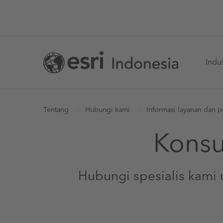
Skip
to
main
Ma
content
Indus
na
You
Tentang
Hubungi kami
Informasi layanan dan p
Konsu
are
here
Hubungi spesialis kami 