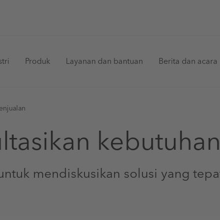
in
tri
Produk
Layanan dan bantuan
Berita dan acara
vigation
enjualan
ltasikan kebutuha
untuk mendiskusikan solusi yang tep