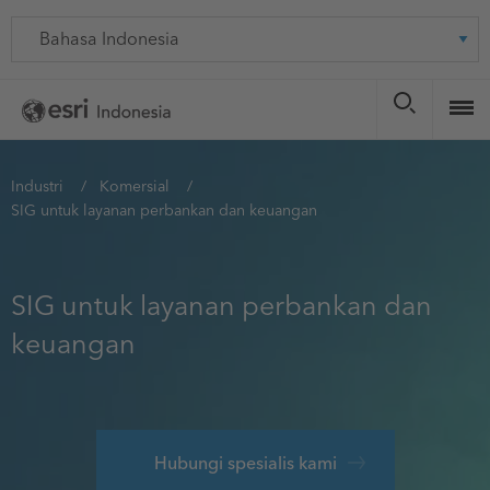
Skip
Language
to
main
content
You
Industri
Komersial
SIG untuk layanan perbankan dan keuangan
are
here
SIG untuk layanan perbankan dan
keuangan
Hubungi spesialis kami