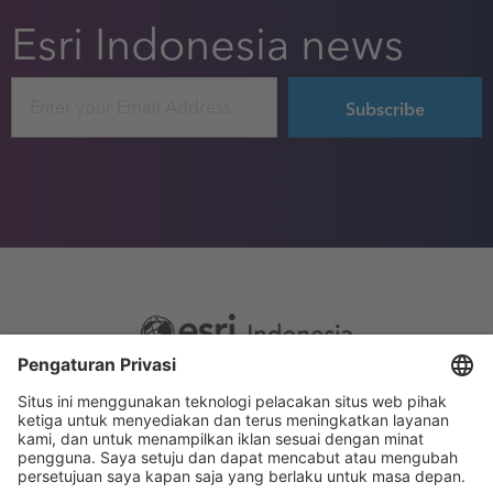
Esri Indonesia news
Email
Footer
Sitemap
Privacy
menu
Website Terms and Conditions
Privacy settings