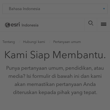
Skip
Language
to
main
content
You
Tentang
Hubungi kami
Pertanyaan umum
are
Kami Siap Membantu.
here
Punya pertanyaan umum, pendidikan, atau
media? Isi formulir di bawah ini dan kami
akan memastikan pertanyaan Anda
diteruskan kepada pihak yang tepat.