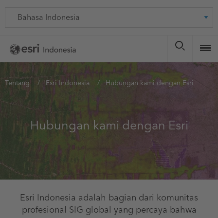
Skip
Language
to
main
content
You
Tentang
Esri Indonesia
Hubungan kami dengan Esri
are
here
Hubungan kami dengan Esri
Esri Indonesia adalah bagian dari komunitas
profesional SIG global yang percaya bahwa