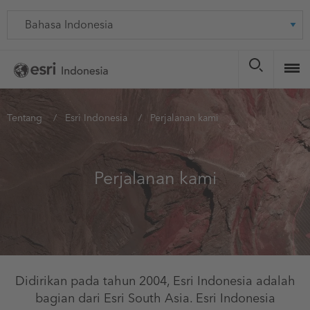
Skip
Language
to
main
content
You
Tentang
Esri Indonesia
Perjalanan kami
are
here
Perjalanan kami
Didirikan pada tahun 2004, Esri Indonesia adalah
bagian dari Esri South Asia. Esri Indonesia