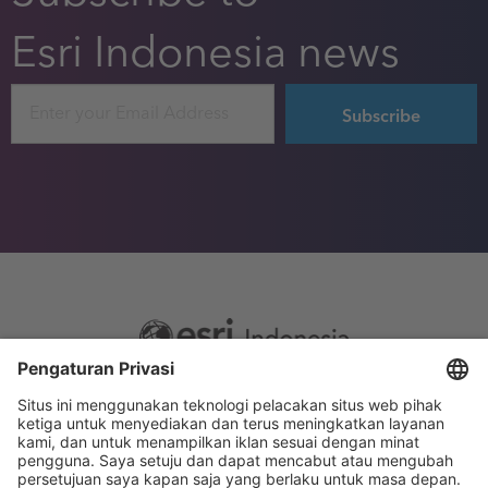
Esri Indonesia news
Email
Footer
Sitemap
Privacy
menu
Website Terms and Conditions
Privacy settings