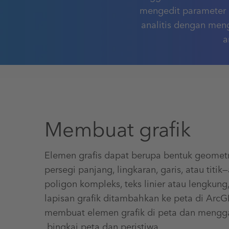
mengedit parameter 
analitis dengan men
a
Membuat grafik
Elemen grafis dapat berupa bentuk geomet
persegi panjang, lingkaran, garis, atau titi
poligon kompleks, teks linier atau lengkung
lapisan grafik ditambahkan ke peta di ArcG
membuat elemen grafik di peta dan meng
.bingkai peta dan peristiwa.