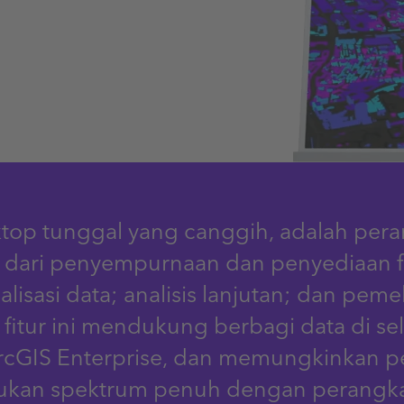
sktop tunggal yang canggih, adalah pera
 dari penyempurnaan dan penyediaan f
sasi data; analisis lanjutan; dan pemel
 fitur ini mendukung berbagi data di s
ArcGIS Enterprise, dan memungkinkan pe
mukan spektrum penuh dengan perangkat