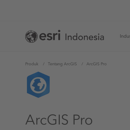
Skip
to
main
Ma
content
Indus
na
You
Produk
Tentang ArcGIS
ArcGIS Pro
are
here
ArcGIS Pro