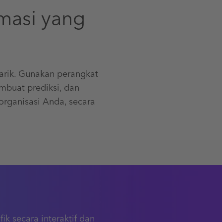
masi yang
rik. Gunakan perangkat
mbuat prediksi, dan
rganisasi Anda, secara
i
k secara interaktif dan