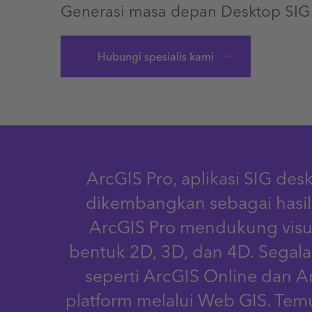
Generasi masa depan Desktop SIG
Hubungi spesialis kami
ArcGIS Pro, aplikasi SIG de
dikembangkan sebagai hasil
ArcGIS Pro mendukung visuali
bentuk 2D, 3D, dan 4D. Segala
seperti ArcGIS Online dan 
platform melalui Web GIS. Te