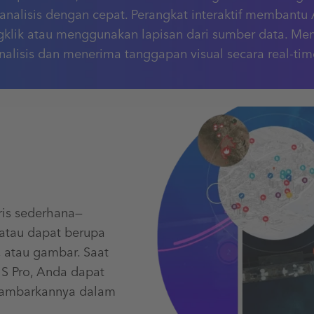
analisis dengan cepat. Perangkat interaktif membant
gklik atau menggunakan lapisan dari sumber data. Me
nalisis dan menerima tanggapan visual secara real-tim
ris sederhana—
k—atau dapat berupa
, atau gambar. Saat
IS Pro, Anda dapat
gambarkannya dalam