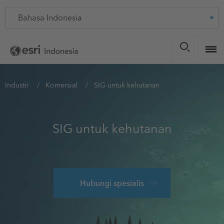
Skip
Language
to
main
content
You
Industri
Komersial
SIG untuk kehutanan
are
here
SIG untuk kehutanan
Hubungi spesialis