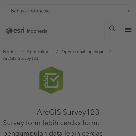
Skip
Language
to
main
content
You
Produk
Applications
Operasional lapangan
ArcGIS Survey123
are
here
ArcGIS Survey123
Survey form lebih cerdas form,
pengumpulan data lebih cerdas