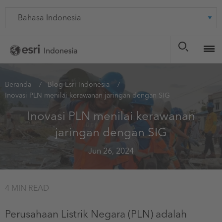
Skip
Language
to
main
content
You
Beranda
Blog Esri Indonesia
Inovasi PLN menilai kerawanan jaringan dengan SIG
are
here
Inovasi PLN menilai kerawanan
jaringan dengan SIG
Jun 26, 2024
4 MIN READ
Perusahaan Listrik Negara (PLN) adalah