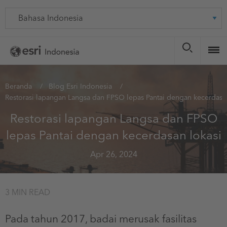
Skip
Language
to
main
content
You
Beranda
Blog Esri Indonesia
Restorasi lapangan Langsa dan FPSO lepas Pantai dengan kecerdasan
are
here
Restorasi lapangan Langsa dan FPSO
lepas Pantai dengan kecerdasan lokasi
Apr 26, 2024
3 MIN READ
Pada tahun 2017, badai merusak fasilitas